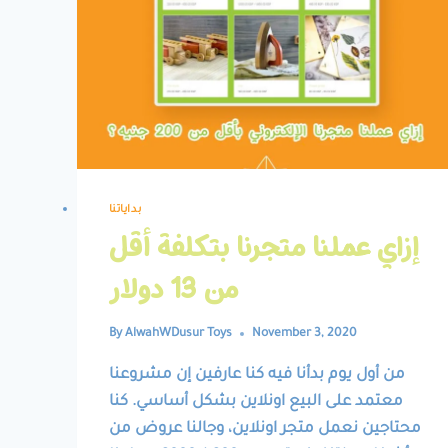
بداياتنا
إزاي عملنا متجرنا بتكلفة أقل
من 13 دولار
By
AlwahWDusur Toys
November 3, 2020
من أول يوم بدأنا فيه كنا عارفين إن مشروعنا
معتمد على البيع اونلاين بشكل أساسي. كنا
محتاجين نعمل متجر اونلاين، وجالنا عروض من