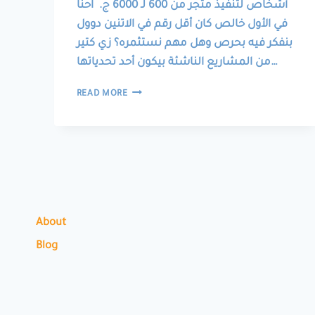
أشخاص لتنفيذ متجر من 600 لـ 6000 ج. احنا
في الأول خالص كان أقل رقم في الاتنين دوول
بنفكر فيه بحرص وهل مهم نستثمره؟ زي كتير
من المشاريع الناشئة بيكون أحد تحدياتها…
إزاي
READ MORE
عملنا
متجرنا
بتكلفة
أقل
من
13
دولار
About
Blog