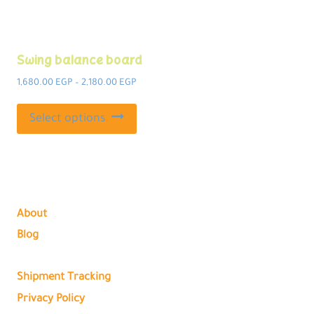
Swing balance board
Price
1,680.00
EGP
–
2,180.00
EGP
range:
This
1,680.00 EGP
Select options
product
through
2,180.00 EGP
has
multiple
variants.
The
About
options
Blog
may
be
Shipment Tracking
chosen
Privacy Policy
on