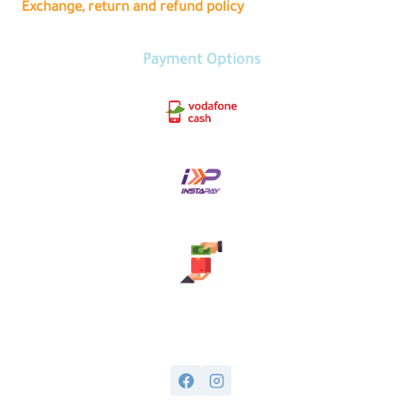
the
Exchange, return and refund policy
product
page
Payment Options