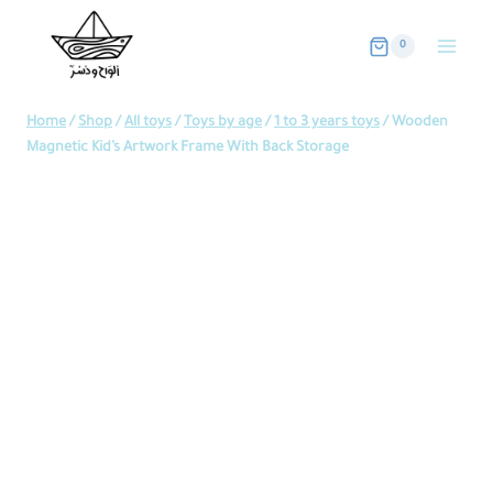
Skip
to
0
content
Home
/
Shop
/
All toys
/
Toys by age
/
1 to 3 years toys
/
Wooden
Magnetic Kid’s Artwork Frame With Back Storage