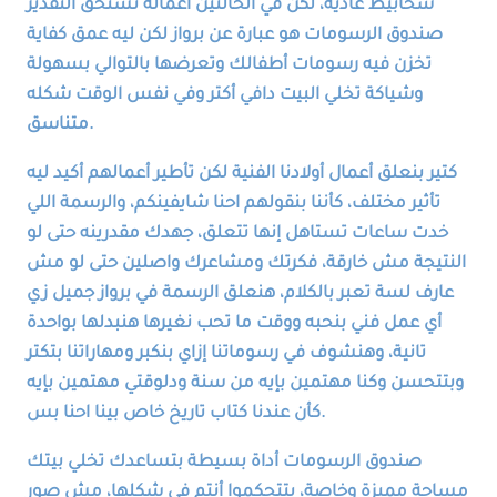
شخابيط عادية، لكن في الحالتين أعماله تستحق التقدير
صندوق الرسومات هو عبارة عن برواز لكن ليه عمق كفاية
تخزن فيه رسومات أطفالك وتعرضها بالتوالي بسهولة
وشياكة تخلي البيت دافي أكتر وفي نفس الوقت شكله
متناسق.
كتير بنعلق أعمال أولادنا الفنية لكن تأطير أعمالهم أكيد ليه
تأثير مختلف، كأننا بنقولهم احنا شايفينكم، والرسمة اللي
خدت ساعات تستاهل إنها تتعلق، جهدك مقدرينه حتى لو
النتيجة مش خارقة، فكرتك ومشاعرك واصلين حتى لو مش
عارف لسة تعبر بالكلام، هنعلق الرسمة في برواز جميل زي
أي عمل فني بنحبه ووقت ما تحب نغيرها هنبدلها بواحدة
تانية، وهنشوف في رسوماتنا إزاي بنكبر ومهاراتنا بتكتر
وبتتحسن وكنا مهتمين بإيه من سنة ودلوقتي مهتمين بإيه
كأن عندنا كتاب تاريخ خاص بينا احنا بس.
صندوق الرسومات أداة بسيطة بتساعدك تخلي بيتك
مساحة مميزة وخاصة، بتتحكموا أنتم في شكلها، مش صور