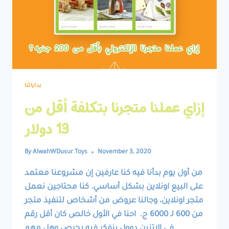
بداياتنا
إزاي عملنا متجرنا بتكلفة أقل من
13 دولار
By
AlwahWDusur Toys
November 3, 2020
من أول يوم بدأنا فيه كنا عارفين إن مشروعنا معتمد
على البيع اونلاين بشكل أساسي. كنا محتاجين نعمل
متجر اونلاين، وجالنا عروض من أشخاص لتنفيذ متجر
من 600 لـ 6000 ج. احنا في الأول خالص كان أقل رقم
في الاتنين دوول بنفكر فيه بحرص وهل مهم