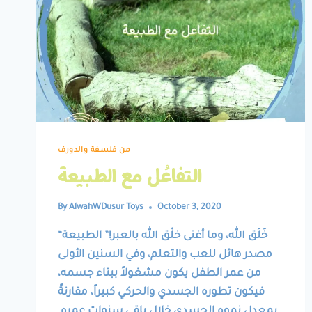
من فلسفة والدورف
التفاعُل مع الطبيعة
By
AlwahWDusur Toys
October 3, 2020
“خَلَق الله، وما أغنى خلْق الله بالعبر!” الطبيعة
مصدر هائل للعب والتعلم، وفي السنين الأولى
من عمر الطفل يكون مشغولاً ببناء جسمه،
فيكون تطوره الجسدي والحركي كبيراً، مقارنةً
بمعدل نموه الجسدي خلال باقي سنوات عمره.