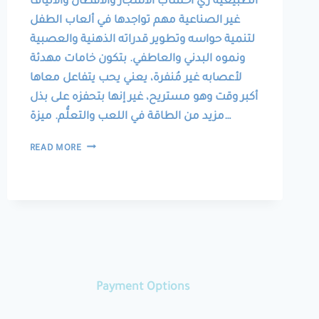
الطبيعية زي أخشاب الأشجار والأقطان والألياف
غير الصناعية مهم تواجدها في ألعاب الطفل
لتنمية حواسه وتطوير قدراته الذهنية والعصبية
ونموه البدني والعاطفي. بتكون خامات مهدئة
لأعصابه غير مُنفرة، يعني يحب يتفاعل معاها
أكبر وقت وهو مستريح، غير إنها بتحفزه على بذل
مزيد من الطاقة في اللعب والتعلُّم. ميزة…
NATURAL
READ MORE
AND
SUSTAINABLE
WOODEN
TOYS
ألعاب
من
أخشاب
طبيعية
مستدامة
Payment Options