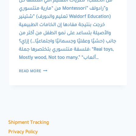
من الخشب؟ نظريات التعليم اللي أسسها كل
من “مارية منتسوري Montessori” و”رادولف
شتينير” (تعليم والدورف Waldorf Education)
خرجت بنتيجة مفادها إن الخامات الطبيعية
والأصيلة بتساعد على نمو الطفل من أكتر من
جانب (حسّيًا وعقليًا وجسمانيًا واجتماعيًا…) إزاي؟
فلسفة منتسوري بتختصرها جملة: “Real toys,
Mostly wood, Not too many.” “ألعاب…
REAL
READ MORE
TOYS
TO
ENHANCE
CHILD’S
PERSONALITY
ألعاب
حقيقية
تصقل
Shipment Tracking
شخصية
Privacy Policy
الطفل