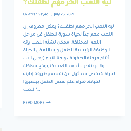
ليه اللعب الحر مهم لطفلك؟
By
Afrah Sayed
July 25, 2021
ليه اللعب الحر مهم لطفلك؟ يمكن معروف إن
اللعب مهم جداً لحياة سوية للطفل في مراحل
النمو المختلفة، ممكن نشبّه اللعب بإنه
الوظيفة الرئيسية للطفل ورسالته في الحياة
-أثناء مرحلة الطفولة-، واحنا الآباء (يعني الأب
والأم) نقدر نشوف اللعب كنموذج محاكاة
لحياة شخص مسئول عن نفسه وطريقة إدارته
لحياته. خبراء علم نفس الطفل بيعتبروا
“اللعب…
ليه
READ MORE
اللعب
الحر
مهم
لطفلك؟