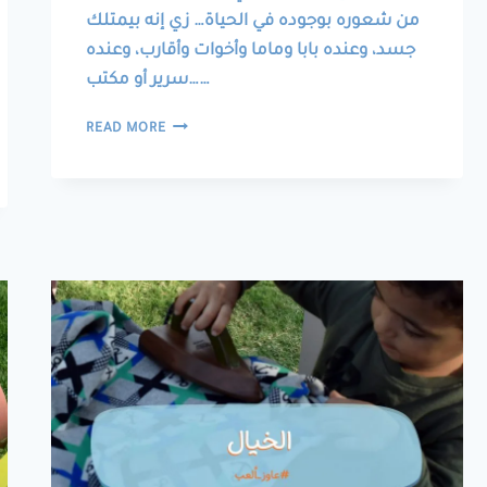
من شعوره بوجوده في الحياة… زي إنه بيمتلك
جسد، وعنده بابا وماما وأخوات وأقارب، وعنده
سرير أو مكتب……
الملكية
READ MORE