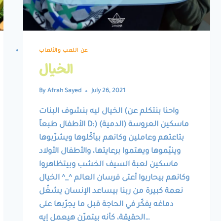
عن اللعب والألعاب
الخيال
By
Afrah Sayed
July 26, 2021
الخيال ليه بنشوف البنات (واحنا بنتكلم عن
الأطفال طبعاً D:) ماسكين العروسة (الدمية)
بتاعتهم وعاملين وكانهم بيأكّلوها ويشرّبوها
وينيّموها ويهتموا برعايتها، والأطفال الأولاد
ماسكين لعبة السيف الخشب وبيتظاهروا
وكانهم بيحاربوا أعتى فرسان العالم ^_^ الخيال
نعمة كبيرة من ربنا بيساعد الإنسان يشغّل
دماغه يفكّر في الحاجة قبل ما يجرّبها على
الحقيقة، كأنه بيتمرّن هيعمل إيه…