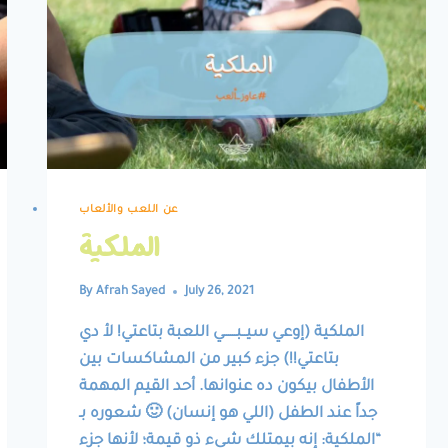
عن اللعب والألعاب
الملكية
By
Afrah Sayed
July 26, 2021
الملكية (إوعي سيــبــــــي اللعبة بتاعتي! لأ دي
بتاعتي!!) جزء كبير من المشاكسات بين
الأطفال بيكون ده عنوانها. أحد القيم المهمة
جداً عند الطفل (اللي هو إنسان) 🙂 شعوره بـ
“الملكية: إنه بيمتلك شيء ذو قيمة؛ لأنها جزء