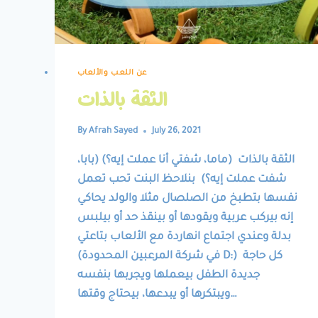
عن اللعب والألعاب
الثقة بالذات
By
Afrah Sayed
July 26, 2021
الثقة بالذات (ماما، شفتي أنا عملت إيه؟) (بابا،
شفت عملت إيه؟) بنلاحظ البنت تحب تعمل
نفسها بتطبخ من الصلصال مثلا والولد يحاكي
إنه بيركب عربية ويقودها أو بينقذ حد أو بيلبس
بدلة وعندي اجتماع انهاردة مع الألعاب بتاعتي
(في شركة المرعبين المحدودة D:) كل حاجة
جديدة الطفل بيعملها ويجربها بنفسه
ويبتكرها أو يبدعها، بيحتاج وقتها…