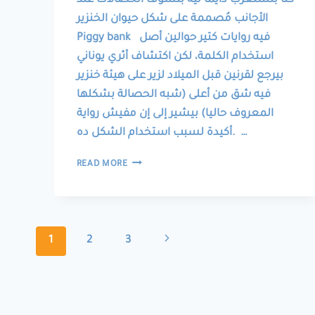
كنا بنستغرب دايماً ليه بنشوف الحصالات عند
الأجانب مُصممة على شكل حيوان الخنزير
Piggy bank فيه روايات كتير حوالين أصل
استخدام الكلمة، لكن اكتشاف أثري يوناني
بيرجع لقرنين قبل الميلاد لزير على هيئة خنزير
فيه شق من أعلى (شبه الحصالة بشكلها
المعروف حاليا) بيشير إلى إن مفيش رواية
أكيدة لسبب استخدام الشكل ده. …
قصة
READ MORE
لعبة:
(الحصالة
الجمل
CAMEL
Page
MONEY
Next
1
2
3
BOX)
navigation
Page