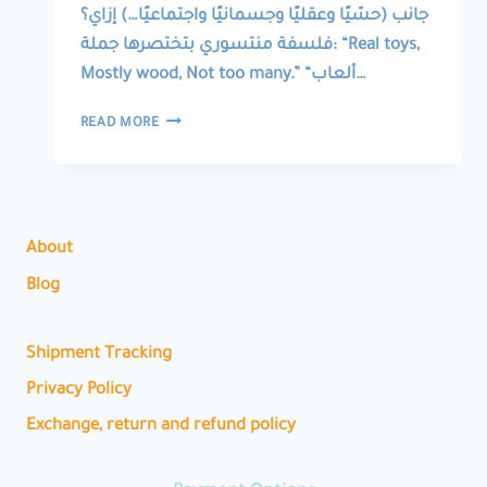
جانب (حسّيًا وعقليًا وجسمانيًا واجتماعيًا…) إزاي؟
فلسفة منتسوري بتختصرها جملة: “Real toys,
Mostly wood, Not too many.” “ألعاب…
REAL
READ MORE
TOYS
TO
ENHANCE
CHILD’S
PERSONALITY
About
ألعاب
حقيقية
Blog
تصقل
شخصية
الطفل
Shipment Tracking
Privacy Policy
Exchange, return and refund policy