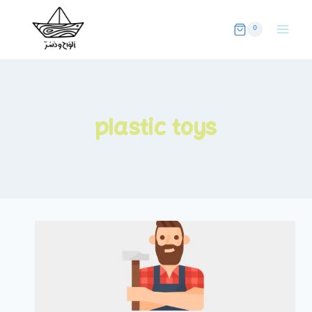
Skip
to
0
content
plastic toys