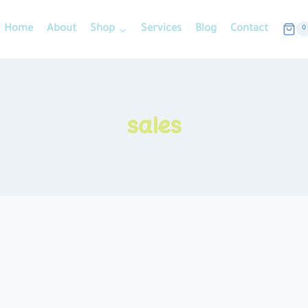
Home
About
Shop
Services
Blog
Contact
0
sales