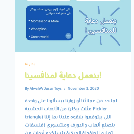
بداياتنا
بنعمل دعاية لمنافسينا!
By
AlwahWDusur Toys
November 3, 2020
لما حد من عملائنا أو زوارنا بيسألونا على واحدة
من الألعاب الخشبية (مثلث بيكلر Pickler
triangle) اللي بيتوقعوا يلاقوه عندنا بما إننا
بنصنع ألعاب والدورف ومنتسوري (فلسفات
تعليم للطفولة المبكرة بتستخدم أدوات من