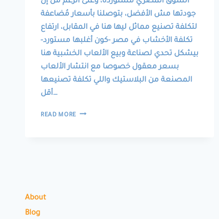
السوق المصري مستوردة، وعلى الرغم من إن
جودتها مش الأفضل، بتوصلنا بأسعار مُضاعفة
لتكلفة تصنيع مماثل ليها هنا في المقابل، ارتفاع
تكلفة الأخشاب في مصر -كون أغلبها مستورد-
بيشكل تحدي لصناعة وبيع الألعاب الخشبية هنا
بسعر معقول خصوصا مع انتشار الألعاب
المصنعة من البلاستيك واللي تكلفة تصنيعها
أقل…
LOCALLY
READ MORE
PRODUCED
HANDMADE
TOYS
ألعاب
مصنوعة
محلياً
يدوياً
About
Blog