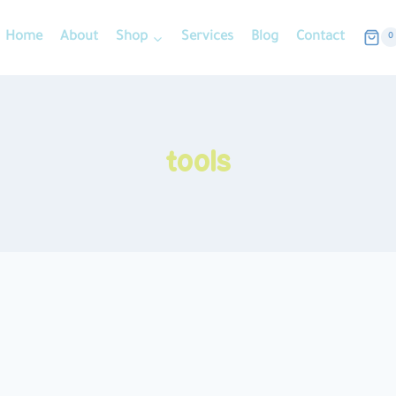
Home
About
Shop
Services
Blog
Contact
0
tools